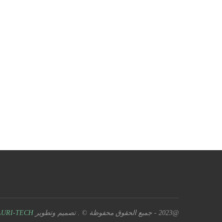
@2023 - جميع الحقوق محفوظة © . تصميم وتطوير
URI-TECH