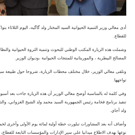
أدى معالي وزير التنمية الحيوانية السيد المختار ولد گاگيه، اليوم الثلاثاء 
للقطاع.
وشملت هذه الزيارة المكتب الوطني للبحوث وتنمية الثروة الحيوانية والنظام
المصالح البيطرية ، والموريتانية للمنتجات الحيوانية ،وديوان الوزير.
وتلقى معالي الوزير، خلال مختلف محطات الزيارة، شروحا حول طبيعة سي
تواجهها.
وفي كلمة له بالمناسبة أوضح معالي الوزير أن هذه الزيارة جاءت بعد أس
تنفيذ برنامج فخامة رئيس الجمهورية السيد محمد ولد الشيخ الغزواني، والذ
ولد أجاي.
وأضاف أنه بعد المشاورات تبلورت خطة أولية لمائة يوم الأولى وأخرى لخم
نوعها بهدف الاطلاع ميدانيا على سير الإدارات والمؤسسات التابعة للقطاع، 