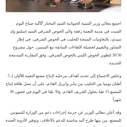
اجتمع معالي وزير التنمية الحيوانية السيد المختار گاگيه صباح اليوم
السبت في مدينة النعمة رفقة والي الحوض الشرقي السيد إسلمو ولد
سيدي، بالتعاونيات المنتجة للحليب في الحوض الشرقي، في إطار
التشاور والتقييم لحصيلة اللقاءات السابقة مع المنمين، حول مشروع
30/30 لتطوير الحوض اللبني بالحوض الشرقي، وفق المقاربة المندمجة
الجديدة.
وخلص الاجتماع إلى تحديد أهداف مرحلية لإنتاج مصنع النعمة للألبان لـ 5
أطنان يوميا من الحليب بين يناير وابريل القادم، على أن تصل طاقة إنتاج
المصنع 15 طنا بحلول الخريف القادم، و30 طنا في اليوم في غضون 30
شهراً.
وقد أعلن معالي الوزير عن حزمة إجراءات دعم من الوزارة للممونين
للمصنع، من بينها طرح آلية مناسبة للدعم بالأعلاف، وتوفير الأدوية الجيدة