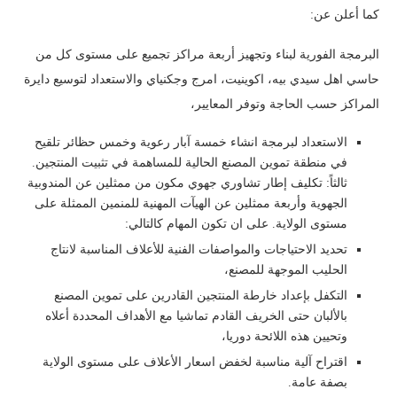
كما أعلن عن:
⁠البرمجة الفورية لبناء وتجهيز أربعة مراكز تجميع على مستوى كل من
حاسي اهل سيدي بيه، اكوينيت، امرج وجكنياي والاستعداد لتوسيع دايرة
المراكز حسب الحاجة وتوفر المعايير،
⁠الاستعداد لبرمجة انشاء خمسة آبار رعوية وخمس حظائر تلقيح
في منطقة تموين المصنع الحالية للمساهمة في تثبيت المنتجين.
ثالثاً: تكليف إطار تشاوري جهوي مكون من ممثلين عن المندوبية
الجهوية وأربعة ممثلين عن الهيآت المهنية للمنمين الممثلة على
مستوى الولاية. على ان تكون المهام كالتالي:
تحديد الاحتياجات والمواصفات الفنية للأعلاف المناسبة لانتاج
الحليب الموجهة للمصنع،
⁠التكفل بإعداد خارطة المنتجين القادرين على تموين المصنع
بالألبان حتى الخريف القادم تماشيا مع الأهداف المحددة أعلاه
وتحيين هذه اللائحة دوريا،
⁠اقتراح آلية مناسبة لخفض اسعار الأعلاف على مستوى الولاية
بصفة عامة.