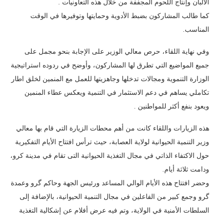
الألبان وإنتاج اللحوم المجففة من خلال هذه التعاونيات .
كما طالب المشاركون بضبط الأدوية وحمايتها وتوفيرها في الوقت
المناسب.
وفي نهاية اللقاء، حرص معالي الوزير على الإجابة بنحو مجمل على
جميع المواضيع التي تطرق لها المشاركون، وأوضح في ردوده استراتيجية
الوزارة التنموية ومجالات تدخلها وجاهزيتها للعمل مع المنمين لخلق اطار
تكاملي يساهم في دعم الاستثمار في التنمية ويعكس عطاء المنمين
ويعود بنفع أكثر للمواطنين .
هذه الزيارات واللقاء كانت من أهم محطات الزيارة التي قام بها معالي
وزير التنمية الحيوانية لولاية العصابة، حيث ترأس افتتاح الأيام التفكيرية
حول الاكتفاء الذاتي في مجال التغذية الحيوانية التى تقام في مدينة كرو،
ودامت ثلاثة أيام.
وحضر افتتاح هذه الأيام الوالي المساعد ورئيس الجهة وحاكم گرو وعمدة
گرو وجمع كبير من الفاعلين في مجال التنمية الحيوانية، بالإضافة إلى
السلطات الأمنية في الولاية، وتم فيه عرض أفلام عن إشكالية التغذية