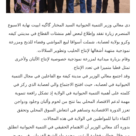
دى معالي وزير التنمية الحيوانية السيد المختار گاگيه ابييت نهاية الاسبوع
المنصرم زيارة تفقد وإطلاع لبعض أهم منشئات القطاع في مدينتي كيفه
وكرو بولاية لعصابة، شملت أسواقا لبيع المواشي وفضاء للذبح ومزرعة
نموذجية منتهية أشغالها لإنتاج الحليب وتطوير السلالات.
وقام بزيارة ميدانية لمزرعة نموذجية خصوصية لإنتاج الألبان ولأخرى
تمثل قطبا متميزا في تعدد الإنتاج.
وقد اجتمع معالي الوزير في مدينة كيفة مع الفاعلين في مجال التنمية
الحيوانية في لعصابه، حيث افتتح الاجتماع والي لعصابة الذي ركز في
كلمته على أهمية التنمية الحيوانية في الولاية إذ تشكل رافعة تنموية
مهمة لدعم الاقتصاد المحلي بما تنتج من لحوم وألبان وجلود ودواجن
تعزز الدورة الاقتصادية وتساهم في انتعاش السوق المحلي وتحقق
اكتفاء ذاتيا للمواطنين في الولاية في هذه المجالات.
بدوره أكد معالي الوزير أن الاهتمام الحقيقي في التنمية الحيوانية انطلق
من خلال خطاب فخامة الرئيس محمد ولد الشيخ الغزواني في معرض