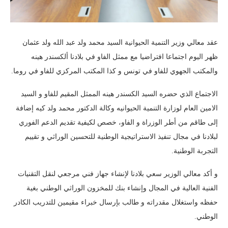
عقد معالي وزير التنمية الحيوانية السيد محمد ولد عبد الله ولد عثمان
ظهر اليوم اجتماعا افتراضيا مع ممثل الفاو في بلادنا ألكسندر هينه
والمكتب الجهوي للفاو في تونس و كذا المكتب المركزي للفاو في روما.
الاجتماع الذي حضره السيد الكسندر هينه الممثل المقيم للفاو و السيد
الامين العام لوزارة التنمية الحيوانيه وكالة الدكتور محمد ولد كيه إضافة
إلى طاقم من أطر الوزراة و الفاو، خصص لكيفية تقديم الدعم الفوري
لبلادنا في مجال تنفيذ الاستراتيجية الوطنية للتحسين الوراثي و تقييم
التجربة الوطنية.
و أكد معالي الوزير سعي بلادنا لإنشاء جهاز فني مرجعي لنقل التقنيات
الفنية العالية في المجال وإنشاء بنك للمخزون الوراثي الوطني بغية
حفظه واستغلال مقدراته و طالب بإرسال خبراء مقيمين للتدريب الكادر
الوطني.